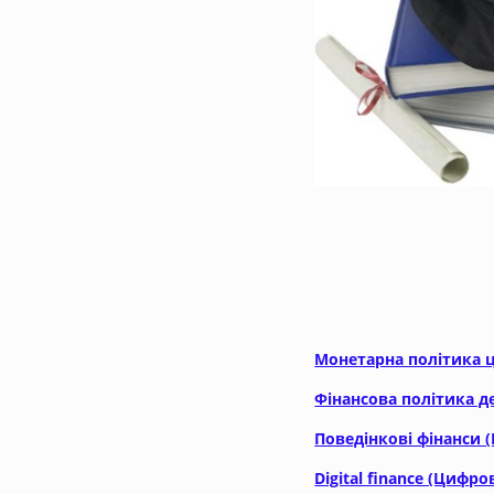
ВИ
Монетарна політика ц
Фінансова політика д
Поведінкові фінанси (
Digital finance (Цифро