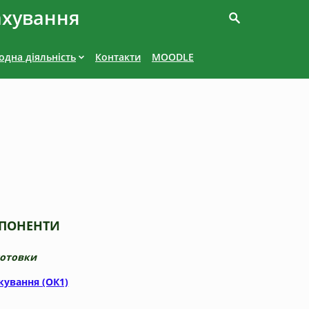
ахування
дна діяльність
Контакти
MOODLE
МПОНЕНТИ
готовки
кування (ОК1)