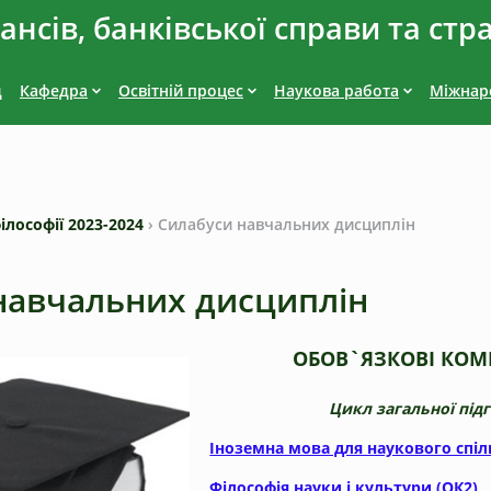
нсів, банківської справи та стр
д
Кафедра
Освітній процес
Наукова работа
Міжнаро
ілософії 2023-2024
›
Силабуси навчальних дисциплін
навчальних дисциплін
ОБОВ`ЯЗКОВІ КО
Цикл загальної під
Іноземна мова для наукового спіл
Філософія науки і культури (ОК2)