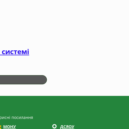
 системі
рисні посилання
МОНУ
ДСЯОУ