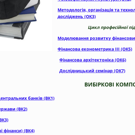
Методологія, організація та техно
досліджень (ОК3)
Цикл професійної пі
Моделювання розвитку фінансових
Фінансова економетрика ІІІ (ОК5)
Фінансова архітектоніка (ОК6)
Дослідницький семінар (ОК7)
БІРКОВІ КОМПОНЕ
ентральних банків (ВК1)
ержави (ВК2)
ВК3)
ві фінанси) (ВК4)