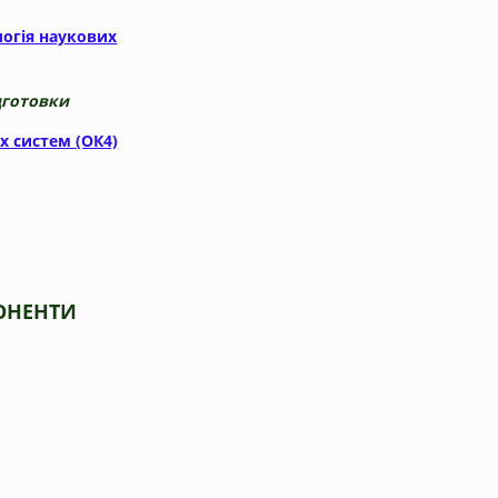
логія наукових
дготовки
 систем (ОК4)
НТИ