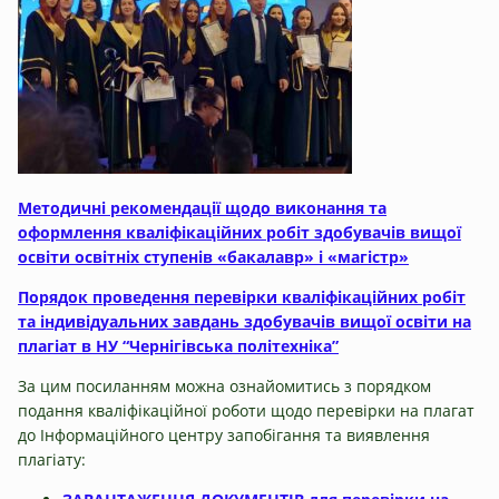
Методичні рекомендації щодо виконання та
оформлення кваліфікаційних робіт здобувачів вищої
освіти освітніх ступенів «бакалавр» і «магістр»
Порядок проведення перевірки кваліфікаційних робіт
та індивідуальних завдань здобувачів вищої освіти на
плагіат в НУ “Чернігівська політехніка”
За цим посиланням можна ознайомитись з порядком
подання кваліфікаційної роботи щодо перевірки на плагат
до Інформаційного центру запобігання та виявлення
плагіату: