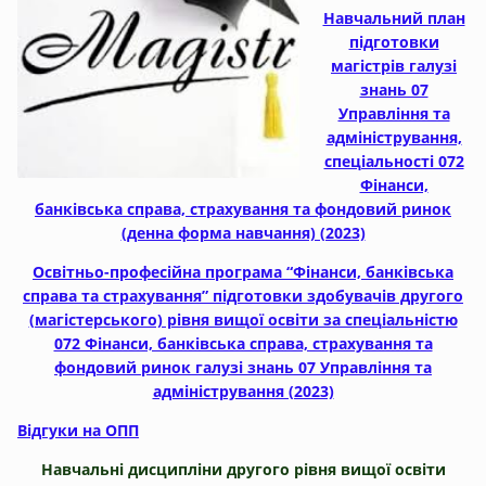
Навчальний план
підготовки
магістрів галузі
знань 07
Управління та
адміністрування,
спеціальності 072
Фінанси,
банківська справа, страхування та фондовий ринок
(денна форма навчання) (2023)
Освітньо-професійна програма “Фінанси, банківська
справа та страхування” підготовки здобувачів другого
(магістерського) рівня вищої освіти за спеціальністю
072 Фінанси, банківська справа, страхування та
фондовий ринок галузі знань 07 Управління та
адміністрування (2023)
Відгуки на ОПП
Навчальні дисципліни другого рівня вищої освіти