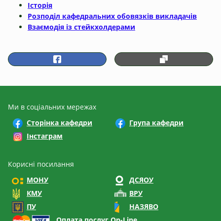
Історія
Розподіл кафедральних обовязків викладачів
Взаємодія із стейкхолдерами
Ми в соціальних мережах
Сторінка кафедри
Група кафедри
Інстаграм
Корисні посилання
МОНУ
ДСЯОУ
КМУ
ВРУ
ПУ
НАЗЯВО
Оплата послуг On-Line