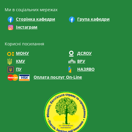
Ми в соціальних мережах
Сторінка кафедри
Група кафедри
Інстаграм
Корисні посилання
МОНУ
ДСЯОУ
КМУ
ВРУ
ПУ
НАЗЯВО
Оплата послуг On-Line