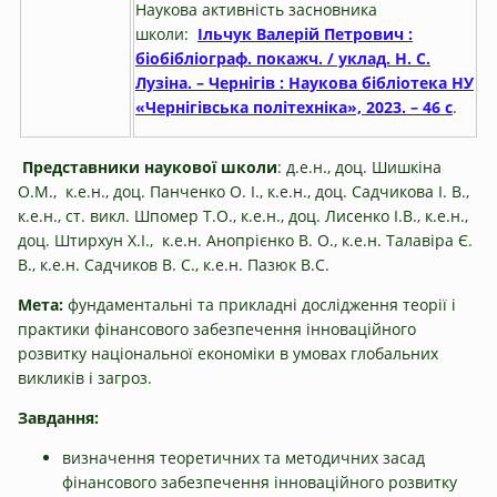
Наукова активність засновника
школи:
Ільчук Валерій Петрович :
біобібліограф. покажч. / уклад. Н. С.
Лузіна. – Чернігів : Наукова бібліотека НУ
«Чернігівська політехніка», 2023. – 46 с
.
Представники наукової школи
: д.е.н., доц. Шишкіна
О.М., к.е.н., доц. Панченко О. І., к.е.н., доц. Садчикова І. В.,
к.е.н., ст. викл. Шпомер Т.О., к.е.н., доц. Лисенко І.В., к.е.н.,
доц. Штирхун Х.І., к.е.н. Анопрієнко В. О., к.е.н. Талавіра Є.
В., к.е.н. Садчиков В. С., к.е.н. Пазюк В.С.
Мета:
фундаментальні та прикладні дослідження теорії і
практики фінансового забезпечення інноваційного
розвитку національної економіки в умовах глобальних
викликів і загроз.
Завдання:
визначення теоретичних та методичних засад
фінансового забезпечення інноваційного розвитку