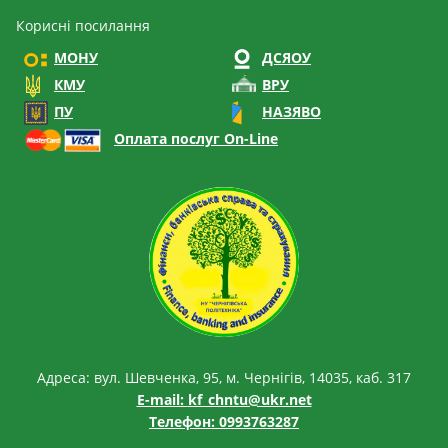
Корисні посилання
МОНУ
ДСЯОУ
КМУ
ВРУ
ПУ
НАЗЯВО
Оплата послуг On-Line
Адреса: вул. Шевченка, 95, м. Чернігів, 14035, каб. 317
E-mail:
kf_chntu@ukr.net
Телефон: 0993763287