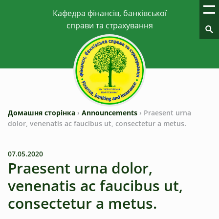
Домашня сторінка
›
Announcements
›
Praesent urna
dolor, venenatis ac faucibus ut, consectetur a metus.
07.05.2020
Praesent urna dolor,
venenatis ac faucibus ut,
consectetur a metus.