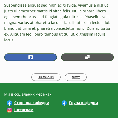
Suspendisse aliquet sed nibh ac gravida. Vivamus a nisl ut
justo ullamcorper mattis id vitae felis. Nulla ornare libero
eget sem rhoncus, sed feugiat ligula ultrices. Phasellus velit
magna, varius at pharetra iaculis, iaculis ut ex. In lectus dui,
blandit id urna et, pharetra consectetur nunc. Duis ac tortor
ex. Aliquam leo libero, tempus ut dui ut, dignissim iaculis
lacus.
PREVIOUS
NEXT
Ми в соціальних мережах
Сторінка кафедри
Група кафедри
Інстаграм