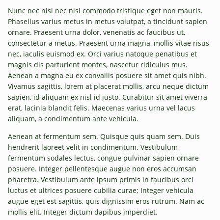
Nunc nec nisl nec nisi commodo tristique eget non mauris.
Phasellus varius metus in metus volutpat, a tincidunt sapien
ornare. Praesent urna dolor, venenatis ac faucibus ut,
consectetur a metus. Praesent urna magna, mollis vitae risus
nec, iaculis euismod ex. Orci varius natoque penatibus et
magnis dis parturient montes, nascetur ridiculus mus.
Aenean a magna eu ex convallis posuere sit amet quis nibh.
Vivamus sagittis, lorem at placerat mollis, arcu neque dictum
sapien, id aliquam ex nisl id justo. Curabitur sit amet viverra
erat, lacinia blandit felis. Maecenas varius urna vel lacus
aliquam, a condimentum ante vehicula.
Aenean at fermentum sem. Quisque quis quam sem. Duis
hendrerit laoreet velit in condimentum. Vestibulum
fermentum sodales lectus, congue pulvinar sapien ornare
posuere. Integer pellentesque augue non eros accumsan
pharetra. Vestibulum ante ipsum primis in faucibus orci
luctus et ultrices posuere cubilia curae; Integer vehicula
augue eget est sagittis, quis dignissim eros rutrum. Nam ac
mollis elit. Integer dictum dapibus imperdiet.