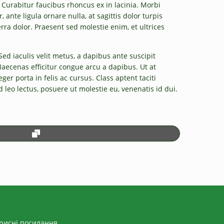
. Curabitur faucibus rhoncus ex in lacinia. Morbi
, ante ligula ornare nulla, at sagittis dolor turpis
rra dolor. Praesent sed molestie enim, et ultrices
Sed iaculis velit metus, a dapibus ante suscipit
 Maecenas efficitur congue arcu a dapibus. Ut at
 porta in felis ac cursus. Class aptent taciti
 leo lectus, posuere ut molestie eu, venenatis id dui.
рисні посилання