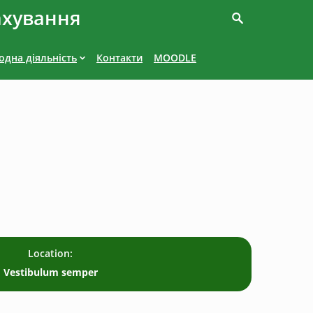
ахування
дна діяльність
Контакти
MOODLE
Location:
Vestibulum semper