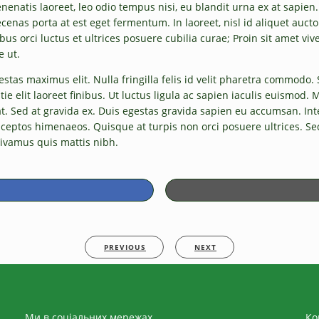
nenatis laoreet, leo odio tempus nisi, eu blandit urna ex at sapien
ecenas porta at est eget fermentum. In laoreet, nisl id aliquet auctor
 orci luctus et ultrices posuere cubilia curae; Proin sit amet vive
e ut.
estas maximus elit. Nulla fringilla felis id velit pharetra commodo. 
tie elit laoreet finibus. Ut luctus ligula ac sapien iaculis euismod.
ed at gravida ex. Duis egestas gravida sapien eu accumsan. Integer
nceptos himenaeos. Quisque at turpis non orci posuere ultrices. Sed
Vivamus quis mattis nibh.
PREVIOUS
NEXT
Ми в соціальних мережах
Ко