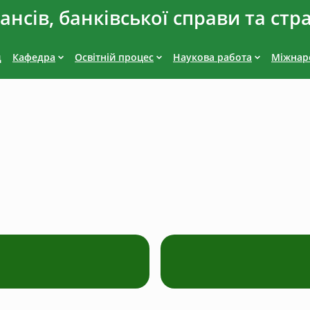
нсів, банківської справи та стр
д
Кафедра
Освітній процес
Наукова работа
Міжнаро