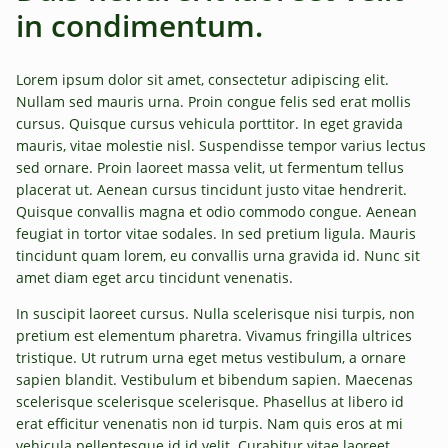
in condimentum.
Lorem ipsum dolor sit amet, consectetur adipiscing elit.
Nullam sed mauris urna. Proin congue felis sed erat mollis
cursus. Quisque cursus vehicula porttitor. In eget gravida
mauris, vitae molestie nisl. Suspendisse tempor varius lectus
sed ornare. Proin laoreet massa velit, ut fermentum tellus
placerat ut. Aenean cursus tincidunt justo vitae hendrerit.
Quisque convallis magna et odio commodo congue. Aenean
feugiat in tortor vitae sodales. In sed pretium ligula. Mauris
tincidunt quam lorem, eu convallis urna gravida id. Nunc sit
amet diam eget arcu tincidunt venenatis.
In suscipit laoreet cursus. Nulla scelerisque nisi turpis, non
pretium est elementum pharetra. Vivamus fringilla ultrices
tristique. Ut rutrum urna eget metus vestibulum, a ornare
sapien blandit. Vestibulum et bibendum sapien. Maecenas
scelerisque scelerisque scelerisque. Phasellus at libero id
erat efficitur venenatis non id turpis. Nam quis eros at mi
vehicula pellentesque id id velit. Curabitur vitae laoreet