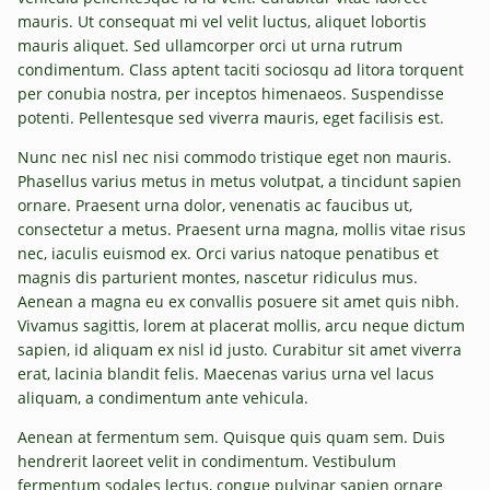
mauris. Ut consequat mi vel velit luctus, aliquet lobortis
mauris aliquet. Sed ullamcorper orci ut urna rutrum
condimentum. Class aptent taciti sociosqu ad litora torquent
per conubia nostra, per inceptos himenaeos. Suspendisse
potenti. Pellentesque sed viverra mauris, eget facilisis est.
Nunc nec nisl nec nisi commodo tristique eget non mauris.
Phasellus varius metus in metus volutpat, a tincidunt sapien
ornare. Praesent urna dolor, venenatis ac faucibus ut,
consectetur a metus. Praesent urna magna, mollis vitae risus
nec, iaculis euismod ex. Orci varius natoque penatibus et
magnis dis parturient montes, nascetur ridiculus mus.
Aenean a magna eu ex convallis posuere sit amet quis nibh.
Vivamus sagittis, lorem at placerat mollis, arcu neque dictum
sapien, id aliquam ex nisl id justo. Curabitur sit amet viverra
erat, lacinia blandit felis. Maecenas varius urna vel lacus
aliquam, a condimentum ante vehicula.
Aenean at fermentum sem. Quisque quis quam sem. Duis
hendrerit laoreet velit in condimentum. Vestibulum
fermentum sodales lectus, congue pulvinar sapien ornare