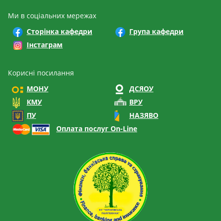
Ми в соціальних мережах
Сторінка кафедри
Група кафедри
Інстаграм
Корисні посилання
МОНУ
ДСЯОУ
КМУ
ВРУ
ПУ
НАЗЯВО
Оплата послуг On-Line