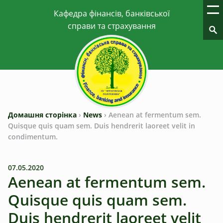
Домашня сторінка
›
News
›
Aenean at fermentum sem.
Quisque quis quam sem. Duis hendrerit laoreet velit in
condimentum.
07.05.2020
Aenean at fermentum sem.
Quisque quis quam sem.
Duis hendrerit laoreet velit