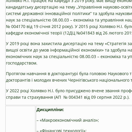
Холявко Н.І. працює на кафедрі з 2019 року, має вищу економі
кандидатську дисертацію на тему ,,Управління науково-осв
системі державної інноваційної політики” та здобула науков
наук за спеціальністю 08.00.03 – економіка та управління н
№ 004170 від 19 січня 2012 року). У 2015 році Холявко Н.І. 
кафедри економічної теорії (12ДЦ №041843 від 26 лютого 2015
У 2019 році вона захистила дисертацію на тему «Стратегія 
вищої освіти до умов інформаційної економіки» та здобула н
економічних наук за спеціальністю 08.00.03 – економіка та 
господарством.
Протягом навчання в докторантурі була головою Наукового то
докторантів і молодих вчених Чернігівського національного 
У 2022 році Холявко Н.І. було присуджено вчене звання проф
справи та страхування (АП № 004341 від 09 серпня 2022 р.).
Дисципліни:
– «Макроекономічний аналіз»;
– «Фінансові технології»;