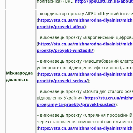
політехніка») URL:
http://ppeu.stu.cn.ua/about
– координатор проєкту AIFEU «Штучний інтеле
(
https://stu.cn.ua/mizhnarodna-diyalnist/miz
proekty/proyekt-aifeu/
);
– виконавець проєкту «Європейський цифров
(
https://stu.cn.ua/mizhnarodna-diyalnist/miz
proekty/proyekt-win2edih/
);
– виконавець проєкту «Масштабований електр
університетів: підвищення ефективності, автон
Міжнародна
(
https://stu.cn.ua/mizhnarodna-diyalnist/miz
діяльність
proekty/proyekt-sedwu/
);
– виконавець проєкту «Освіта для сталого роз
відновлення України» (
https://stu.cn.ua/mizh
programy-ta-proekty/proyekt-susted/
);
– виконавець проєкту «Сприяння професійній о
через становлення комплексної системи мент
(
https://stu.cn.ua/mizhnarodna-diyalnist/miz