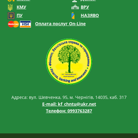
КМУ
ВРУ
ПУ
НАЗЯВО
Оплата послуг On-Line
Адреса: вул. Шевченка, 95, м. Чернігів, 14035, каб. 317
E-mail:
kf_chntu@ukr.net
Телефон: 0993763287