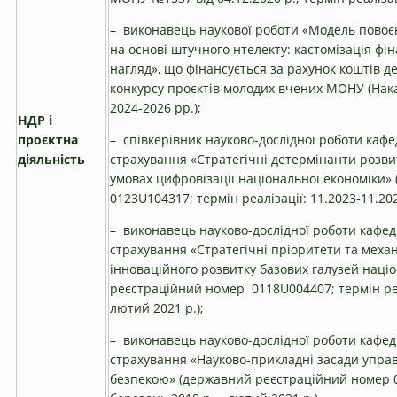
– виконавець наукової роботи «Модель повоє
на основі штучного нтелекту: кастомізація фі
нагляд», що фінансується за рахунок коштів 
конкурсу проєктів молодих вчених МОНУ (Нака
2024-2026 рр.);
НДР і
проєктна
– співкерівник науково-дослідної роботи кафе
діяльність
страхування «Стратегічні детермінанти розви
умовах цифровізації національної економіки
0123U104317; термін реалізації: 11.2023-11.202
– виконавець науково-дослідної роботи кафедр
страхування «Стратегічні пріоритети та меха
інноваційного розвитку базових галузей наці
реєстраційний номер 0118U004407; термін реал
лютий 2021 р.);
– виконавець науково-дослідної роботи кафедр
страхування «Науково-прикладні засади упра
безпекою» (державний реєстраційний номер 01