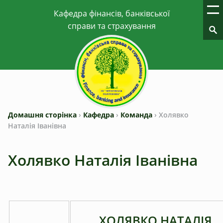
Домашня сторінка
›
Кафедра
›
Команда
›
Холявко
Наталія Іванівна
Холявко Наталія Іванівна
ХОЛЯВКО НАТАЛІЯ