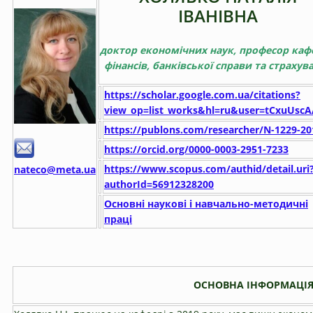
ІВАНІВНА
доктор економічних наук, професор
каф
фінансів,
банківської справи та страхув
https://scholar.google.com.ua/citations?
view_op=list_works&hl=ru&user=tCxuUsc
https://publons.com/researcher/N-1229-20
https://orcid.org/0000-0003-2951-7233
https://www.scopus.com/authid/detail.uri
nateco@meta.ua
authorId=56912328200
Основні наукові і навчально-методичні
праці
ОСНОВНА ІНФОРМАЦІ