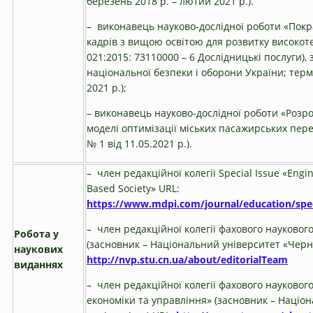
березень 2018 р. – лютий 2021 р.).
– виконавець науково-дослідної роботи «Покр
кадрів з вищою освітою для розвитку високоте
021:2015: 73110000 – 6 Дослідницькі послуги),
національної безпеки і оборони України; терм
2021 р.);
– виконавець науково-дослідної роботи «Розро
моделі оптимізації міських пасажирських пере
№ 1 від 11.05.2021 р.).
– член редакційної колегії Special Issue «Engi
Based Society» URL:
https://www.mdpi.com/journal/education/spec
– член редакційної колегії фахового науковог
Робота у
(засновник – Національний університет «Черніг
наукових
http://nvp.stu.cn.ua/about/editorialTeam
виданнях
– член редакційної колегії фахового науково
економіки та управління» (засновник – Націон