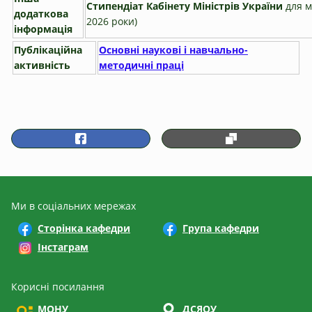
Стипендіат
Кабінету Міністрів України
для м
додаткова
2026 роки)
інформація
Публікаційна
Основні наукові і навчально-
активність
методичні праці
Ми в соціальних мережах
Сторінка кафедри
Група кафедри
Інстаграм
Корисні посилання
МОНУ
ДСЯОУ