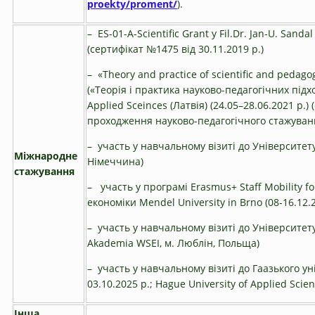
proekty/proment/
).
– ES-01-A-Scientific Grant у Fil.Dr. Jan-U. Sandal
(сертифікат №1475 від 30.11.2019 р.)
– «Theory and practice of scientific and pedago
(«Теорія і практика науково-педагогічних підход
Applied Sceinces (Латвія) (24.05–28.06.2021 р.)
проходження науково-педагогічного стажуванн
– участь у навчальному візиті до Університету
Міжнародне
Німеччина)
стажування
– участь у програмі Erasmus+ Staff Mobility fo
економіки Mendel University in Brno (08-16.12.2
– участь у навчальному візиті до Університету 
Akademia WSEI, м. Люблін, Польща)
– участь у навчальному візиті до Гаазького ун
03.10.2025 р.; Hague University of Applied Sci
Інша