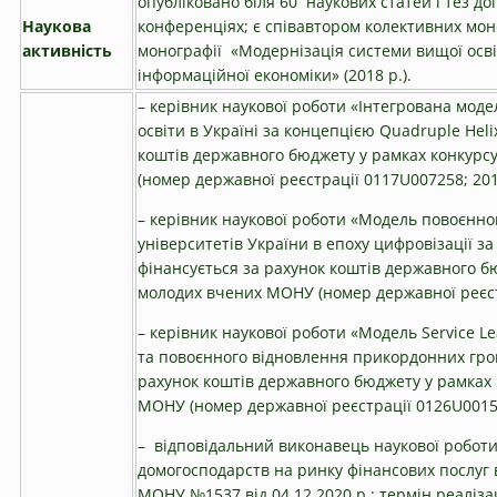
опубліковано біля 60 наукових статей і тез д
Наукова
конференціях; є співавтором колективних мон
активність
монографії «Модернізація системи вищої осві
інформаційної економіки» (2018 р.).
– керівник наукової роботи «Інтегрована мод
освіти в Україні за концепцією Quadruple Heli
коштів державного бюджету у рамках конкурс
(номер державної реєстрації 0117U007258; 201
– керівник наукової роботи «Модель повоєнн
університетів України в епоху цифровізації з
фінансується за рахунок коштів державного б
молодих вчених МОНУ (номер державної реєстр
– керівник наукової роботи «Модель Service Le
та повоєнного відновлення прикордонних гром
рахунок коштів державного бюджету у рамках 
МОНУ (номер державної реєстрації 0126U00154
– відповідальний виконавець наукової робот
домогосподарств на ринку фінансових послуг в
МОНУ №1537 від 04.12.2020 р.; термін реалізаці