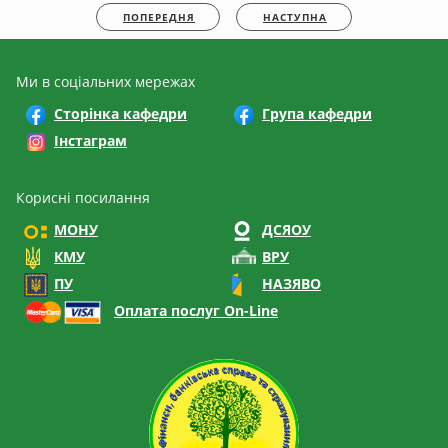
ПОПЕРЕДНЯ
НАСТУПНА
Ми в соціальних мережах
Сторінка кафедри
Група кафедри
Інстаграм
Корисні посилання
МОНУ
ДСЯОУ
КМУ
ВРУ
ПУ
НАЗЯВО
Оплата послуг On-Line