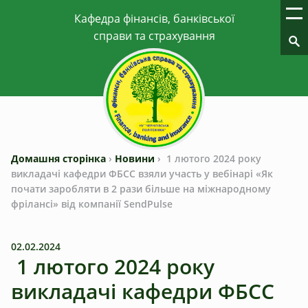
Домашня сторінка
›
Новини
›
1 лютого 2024 року
викладачі кафедри ФБСС взяли участь у вебінарі «Як
почати заробляти в 2 рази більше на міжнародному
фрілансі» від компанії SendPulse
02.02.2024
1 лютого 2024 року
викладачі кафедри ФБСС