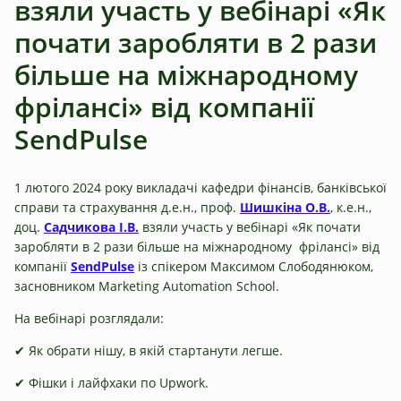
взяли участь у вебінарі «Як
почати заробляти в 2 рази
більше на міжнародному
фрілансі» від компанії
SendPulse
1 лютого 2024 року викладачі кафедри фінансів, банківської
справи та страхування д.е.н., проф.
Шишкіна О.В.
, к.е.н.,
доц.
Садчикова І.В.
взяли участь у вебінарі «Як почати
заробляти в 2 рази більше на міжнародному фрілансі» від
компанії
SendPulse
із спікером Максимом Слободянюком,
засновником Marketing Automation School.
На вебінарі розглядали:
✔ Як обрати нішу, в якій стартанути легше.
✔ Фішки і лайфхаки по Upwork.