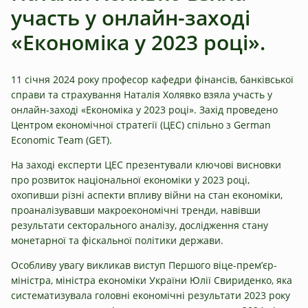
участь у онлайн-заході
«Економіка у 2023 році».
11 січня 2024 року професор кафедри фінансів, банківської
справи та страхування Наталія Холявко взяла участь у
онлайн-заході «Економіка у 2023 році». Захід проведено
Центром економічної стратегії (ЦЕС) спільно з German
Economic Team (GET).
На заході експерти ЦЕС презентували ключові висновки
про розвиток національної економіки у 2023 році,
охопивши різні аспекти впливу війни на стан економіки,
проаналізувавши макроекономічні тренди, навівши
результати секторального аналізу, дослідження стану
монетарної та фіскальної політики держави.
Особливу увагу викликав виступ Першого віце-прем’єр-
міністра, міністра економіки України Юлії Свириденко, яка
систематизувала головні економічні результати 2023 року