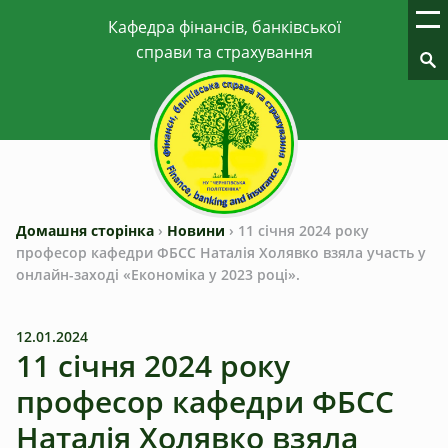
Домашня сторінка
›
Новини
›
11 січня 2024 року
професор кафедри ФБСС Наталія Холявко взяла участь у
онлайн-заході «Економіка у 2023 році».
12.01.2024
11 січня 2024 року
професор кафедри ФБСС
Наталія Холявко взяла