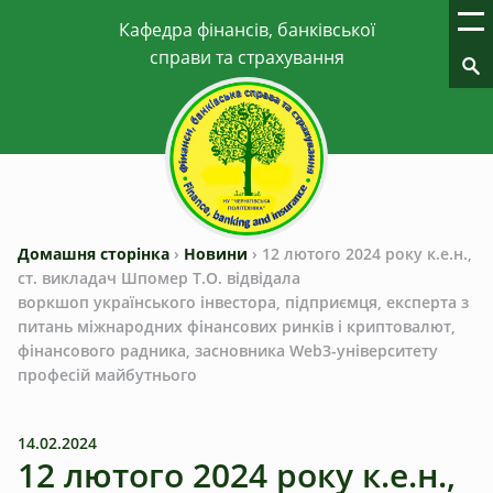
Домашня сторінка
›
Новини
›
12 лютого 2024 року к.е.н.,
ст. викладач Шпомер Т.О. відвідала
воркшоп українського інвестора, підприємця, експерта з
питань міжнародних фінансових ринків і криптовалют,
фінансового радника, засновника Web3-університету
професій‌ май‌бутнього
14.02.2024
12 лютого 2024 року к.е.н.,