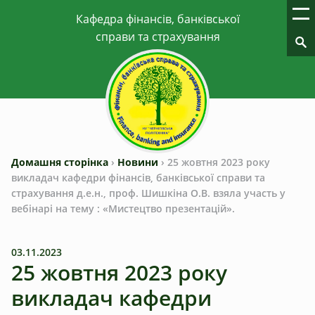
Домашня сторінка
›
Новини
›
25 жовтня 2023 року
викладач кафедри фінансів, банківської справи та
страхування д.е.н., проф. Шишкіна О.В. взяла участь у
вебінарі на тему : «Мистецтво презентацій».
03.11.2023
25 жовтня 2023 року
викладач кафедри