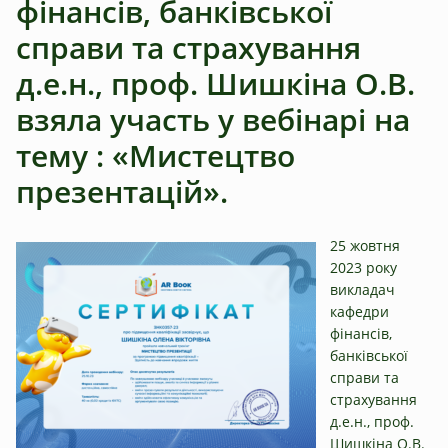
фінансів, банківської
справи та страхування
д.е.н., проф. Шишкіна О.В.
взяла участь у вебінарі на
тему : «Мистецтво
презентацій».
25 жовтня
2023 року
викладач
кафедри
фінансів,
банківської
справи та
страхування
д.е.н., проф.
Шишкіна О.В.