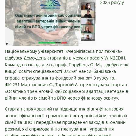
2025 року у
Національному університеті «Чернігівська політехніка»
відбувся Демо-день стартапів в межах проєкту WIN2EDIH.
Команда в складі д.е.н., проф. Парубець О. М., здобувачок
вищої освіти спеціальності 072 «Фінанси, банківська
справа, страхування та фондовий ринок» 3 курсу гр.
ФК-231 Мартинович С., Таргоній А. презентувала стартап
«Освітньо-тренінговий хаб соціальної адаптації ветеранів
війни, членів їх сімей та ВПО через фінансову освіту».
Стартап спрямований на підвищення рівня фінансових
знань і фінансової грамотності ветеранів війни, членів їх
сімей та ВПО і передбачає проведення заходів в онлайн
режимі, які спрямовані на планування і управління
особистими фінансами; забезпечення фінансової