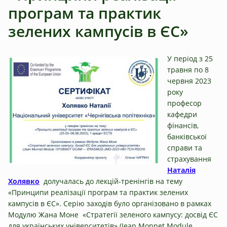
програм та практик
зелених кампусів в ЄС»
У період з 25
травня по 8
червня 2023
року
професор
кафедри
фінансів,
банківської
справи та
страхування
Наталія
Холявко
долучалась до лекцій-тренінгів на тему
«Принципи реалізації програм та практик зелених
кампусів в ЄС». Серію заходів було організовано в рамках
Модулю Жана Моне «Стратегії зеленого кампусу: досвід ЄС
для українських університетів» (Jean Monnet Module