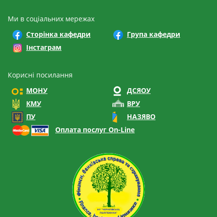
Ми в соціальних мережах
Сторінка кафедри
Група кафедри
Інстаграм
Корисні посилання
МОНУ
ДСЯОУ
КМУ
ВРУ
ПУ
НАЗЯВО
Оплата послуг On-Line