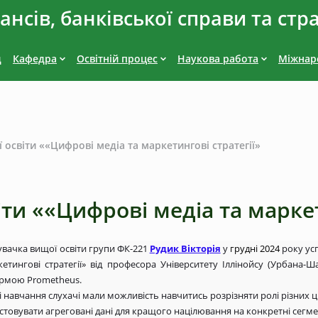
нсів, банківської справи та стр
д
Кафедра
Освітній процес
Наукова работа
Міжнаро
освіти ««Цифрові медіа та маркетингові стратегії»
ти ««Цифрові медіа та маркет
вачка вищої освіти групи ФК-221
Рудик Вікторія
у
грудні 2024
року ус
кетингові стратегії» від професора Університету Іллінойсу (Урбана
рмою Prometheus.
і навчання слухачі мали можливість навчитись розрізняти ролі різних 
стовувати агреговані дані для кращого націлювання на конкретні сегм