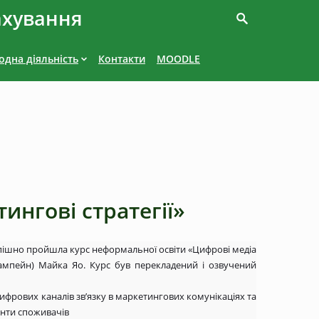
ахування
дна діяльність
Контакти
MOODLE
ингові стратегії»
пішно пройшла курс неформальної освіти «Цифрові медіа
-Шампейн) Майка Яо. Курс був перекладений і озвучений
цифрових каналів зв’язку в маркетингових комунікаціях та
енти споживачів