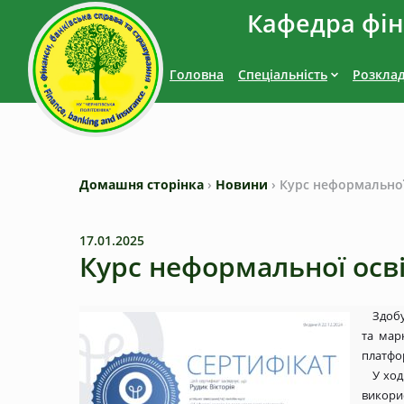
Кафедра фіна
Головна
Спеціальність
Розкла
Домашня сторінка
›
Новини
›
Курс неформальної 
17.01.2025
Курс неформальної осві
Здобу
та мар
платфо
У ход
викори