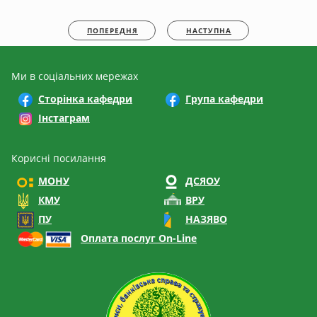
ПОПЕРЕДНЯ
НАСТУПНА
Ми в соціальних мережах
Сторінка кафедри
Група кафедри
Інстаграм
Корисні посилання
МОНУ
ДСЯОУ
КМУ
ВРУ
ПУ
НАЗЯВО
Оплата послуг On-Line