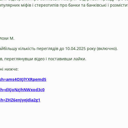
улярних міфів і стереотипів про банки та банківські і розмісти
олохи М.
йбільшу кількість переглядів до 10.04.2025 року (включно).
в, переглянувши відео і поставивши лайки.
ні нижче:
igsh=ams4OXJlYXRpemd5
gsh=dXJoNzJhNWxod3c0
sh=ZHZ6enJyejdia2g1