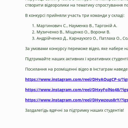
створити відеоролики на тематику спростування поп
В конкурсі прийняли участь три команди у складі:
Мартинович С., Науменко В., Таргоній А.
Музиченко В., Міщенко О., Ворони В.
Андрійченко Д., Карнаухого О., Патлаха О., С
За умовами конкурсу переможе відео, яке набере на
Підтримайте наших активних і креативних студенті
Посилання на розміщенні відео в Інстаграм наведе
https://www.instagram.com/reel/DHyAOugCP-s/?
https://www.instagram.com/reel/DHxyFolNo48/?i
https://www.instagram.com/reel/DHywzeus8rY/?ig
Заздалегідь вдячні за підтримку наших студентів!