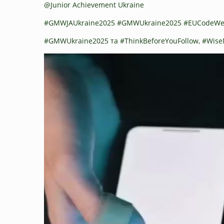
@Junior Achievement Ukraine
#GMWJAUkraine2025 #GMWUkraine2025 #EUCodeWee
#GMWUkraine2025 та #ThinkBeforeYouFollow, #Wi