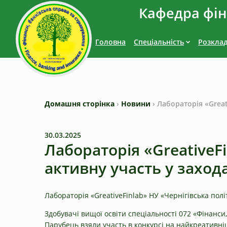
Кафедра фіна
Головна
Спеціальність
Розкла
Домашня сторінка
›
Новини
›
Лабораторія «Great
30.03.2025
Лабораторія «GreativeF
активну участь у заход
Лабораторія «GreativeFinlab» НУ «Чернігівська пол
Здобувачі вищої освіти спеціальності 072 «Фінанси,
Парубець взяли участь в конкурсі на найкреативні