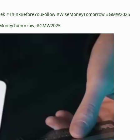
k #ThinkBeforeYouFollow #WiseMoneyTomorrow #GMW2025
seMoneyTomorrow, #GMW2025