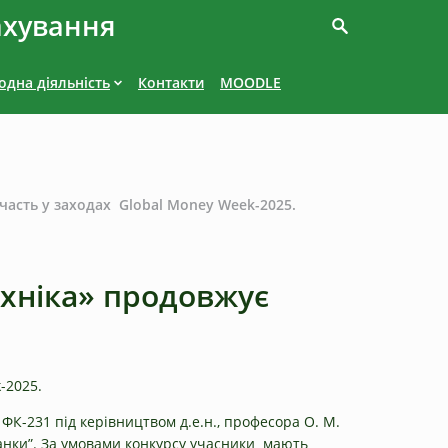
ахування
дна діяльність
Контакти
MOODLE
участь у заходах Global Money Week-2025.
ехніка» продовжує
-2025.
 ФК-231 під керівництвом д.е.н., професора О. М.
банки”. За умовами конкурсу учасники мають