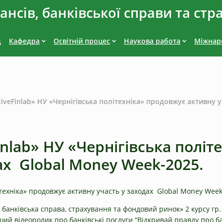
нсів, банківської справи та стр
д
Кафедра
Освітній процес
Наукова работа
Міжнаро
iveFinlab» НУ «Чернігівська політехніка» продовжує активну 
inlab» НУ «Чернігівська політ
ах Global Money Week-2025.
ітехніка» продовжує активну участь у заходах Global Money Week
 банківська справа, страхування та фондовий ринок» 2 курсу гр.
ший відеоролик про банківські послуги “Відкривай правду про 