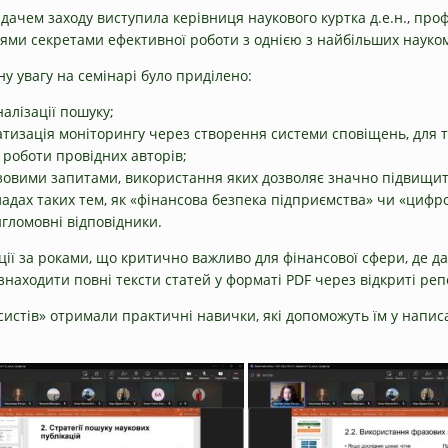
дачем заходу виступила керівниця наукового куртка д.е.н., про
ями секретами ефективної роботи з однією з найбільших науком
у увагу на семінарі було приділено:
алізації пошуку;
тизація моніторингу через створення системи сповіщень, для т
 роботи провідних авторів;
зовими запитами, використання яких дозволяє значно підвищити
адах таких тем, як «фінансова безпека підприємства» чи «цифр
нгломовні відповідники.
ї за роками, що критично важливо для фінансової сфери, де дан
аходити повні тексти статей у форматі PDF через відкриті репо
истів» отримали практичні навички, які допоможуть їм у написа