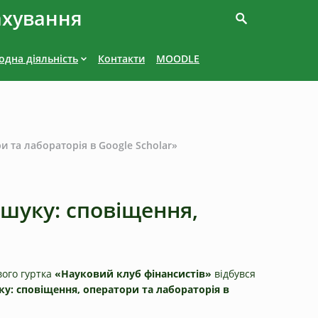
ахування
дна діяльність
Контакти
MOODLE
 та лабораторія в Google Scholar»
шуку: сповіщення,
вого гуртка
«Науковий клуб фінансистів»
відбувся
у: сповіщення, оператори та лабораторія в