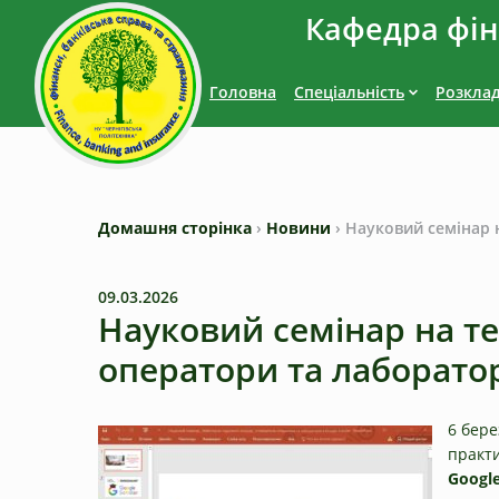
Кафедра фіна
Головна
Спеціальність
Розкла
Домашня сторінка
›
Новини
›
Науковий семінар 
09.03.2026
Науковий семінар на т
оператори та лаборатор
6 бере
практ
Google