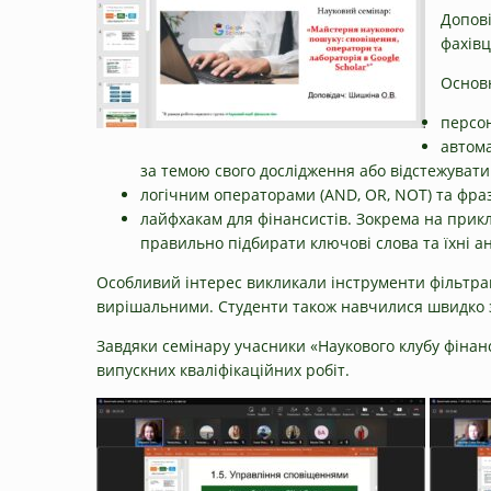
Допові
фахівц
Основн
персон
автома
за темою свого дослідження або відстежувати
логічним операторами (AND, OR, NOT) та фра
лайфхакам для фінансистів. Зокрема на прикл
правильно підбирати ключові слова та їхні а
Особливий інтерес викликали інструменти фільтраці
вирішальними. Студенти також навчилися швидко зн
Завдяки семінару учасники «Наукового клубу фінанс
випускних кваліфікаційних робіт.