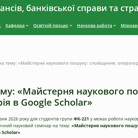
нсів, банківської справи та стр
д
Кафедра
Освітній процес
Наукова работа
Міжнаро
на тему: «Майстерня наукового пошуку: сповіщення, оператори
ему: «Майстерня наукового по
ія в Google Scholar»
зня 2026 року для студентів групи
ФК-221
у межах роботи науко
ичний науковий семінар на тему:
«Майстерня наукового пошук
 Scholar»
.