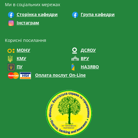
Ми в соціальних мережах
Сторінка кафедри
Група кафедри
Інстаграм
Корисні посилання
МОНУ
ДСЯОУ
КМУ
ВРУ
ПУ
НАЗЯВО
Оплата послуг On-Line