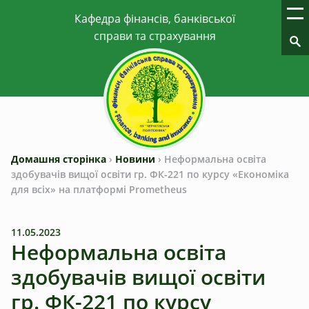
Домашня сторінка
›
Новини
›
Неформальна освіта
здобувачів вищої освіти гр. ФК-221 по курсу «Економіка
для всіх» на платформі Prometheus
11.05.2023
Неформальна освіта
здобувачів вищої освіти
гр. ФК-221 по курсу