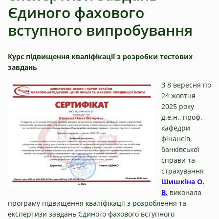
Єдиного фахового
вступного випробування
Курс підвищення кваліфікації з розробки тестових
завдань
З 8 вересня по
24 жовтня
2025 року
д.е.н., проф.
кафедри
фінансів,
банківської
справи та
страхування
Шишкіна О.
В.
виконала
програму підвищення кваліфікації з розроблення та
експертизи завдань Єдиного фахового вступного