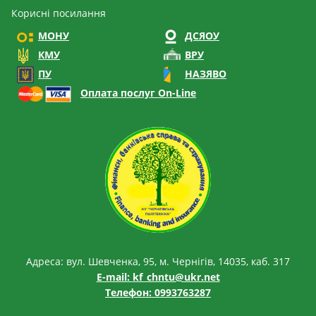
Корисні посилання
МОНУ
ДСЯОУ
КМУ
ВРУ
ПУ
НАЗЯВО
Оплата послуг On-Line
Адреса: вул. Шевченка, 95, м. Чернігів, 14035, каб. 317
E-mail:
kf_chntu@ukr.net
Телефон: 0993763287