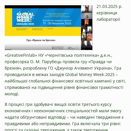
21.03.2025 р.
керівниця
лабораторії
«GreativeFinlab» НУ «Чернігівська політехніка» д.е.н.,
професорка О. М. Парубець провела гру «Правда чи
брехня», розроблену ГО «Джуніор Ачівмент Україна». Гра
проводилася в межах заходів Global Money Week-2025 ­­–
найбільшої глобальної фінансової освітньої кампанії у світі,
спрямованої на підвищення рівня фінансової грамотності
молоді.
В процесі гри здобувачі вищої освіти третього курсу
економічних і неекономічних спеціальностей мали змогу
надати обґрунтовані відповіді – чи наведені твердження є
правдивими або неправдивими. Гра включала три рівні:
прості та складні твердження, а також твердження