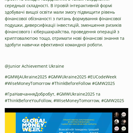
середньої складності. В ігровій інтерактивній формі
здобувачі вищої освіти мали змогу підвищити рівень
фінансової обізнаності з питань формування фінансової
подушки, диверсифікації інвестицій, зменшення ризиків
фінансового і кібершахрайства, проведення операцій з
криптовалютою тощо, отримати нові фінансові знання та
здобути навички ефективної командної роботи.
@Junior Achievement Ukraine
#GMWJAUkraine2025 #GMWUkraine2025 #EUCodeWeek
#WiseMoneyTomorrow #ThinkBeforeFollow #GMW2025
#ГраНавчанняДобробут, #GMWUkraine2025 та
#ThinkBeforeYouFollow, #WiseMoneyTomorrow, #GMW2025