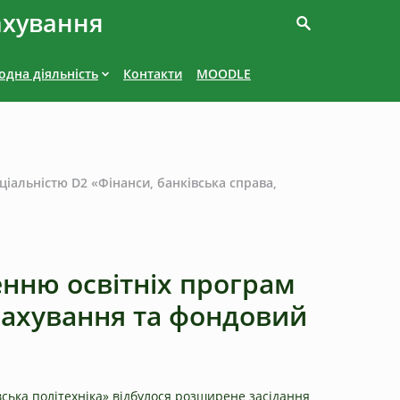
ахування
дна діяльність
Контакти
MOODLE
іальністю D2 «Фінанси, банківська справа,
нню освітніх програм
трахування та фондовий
вська політехніка» відбулося розширене засідання