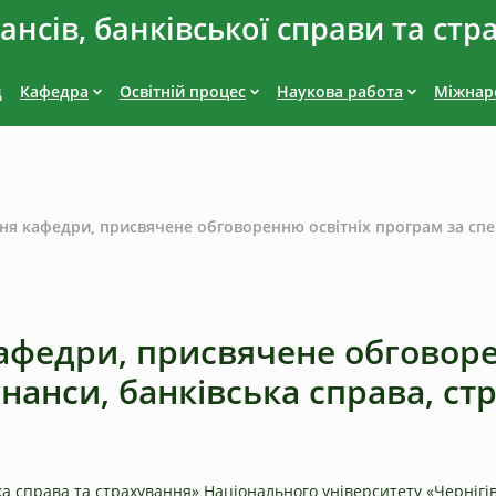
нсів, банківської справи та стр
д
Кафедра
Освітній процес
Наукова работа
Міжнаро
я кафедри, присвячене обговоренню освітніх програм за спец
афедри, присвячене обговоре
інанси, банківська справа, с
ка справа та страхування» Національного університету «Чернігі