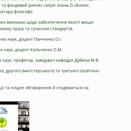
та фондовий ринок» галузі знань D «Бізнес,
октора філософії.
ьних викликах щодо забезпечення якості вищої
ринку праці та сучасних стандартів.
их наук, доцент Панченко О.І.
х наук, доцент Кальченко О.М.
х наук, професор, завідувач кафедри Дубина М.В.
, другого (магістерського) та третього (освітньо-
ії та плідне обговорення й сподівається на