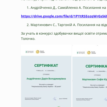
Андрійченко Д., Самойленко А. Посилання на 
https://drive.google.com/file/d/1PYtRSEozqWrGs
Мартинович С., Таргоній А. Посилання на ві
За учать в конкурсі здобувачки вищої освіти отри
Толочко.