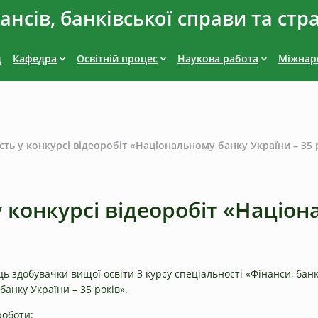
нсів, банківської справи та стр
д
Кафедра
Освітній процес
Наукова работа
Міжнаро
сть у конкурсі відеоробіт «Національному банку України – 35 
у конкурсі відеоробіт «Націо
ець здобувачки вищої освіти 3 курсу спеціальності «Фінанси, ба
банку України – 35 років».
роботи: