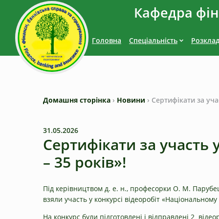
Кафедра фіна
Головна
Спеціальність
Розкла
Домашня сторінка
›
Новини
›
Сертифікати за уча
31.05.2026
Сертифікати за участь 
– 35 років»!
Під керівництвом д. е. н., професорки О. М. Паруб
взяли участь у конкурсі відеоробіт «Національному 
На конкурс були підготовлені і відправлені 2 відео