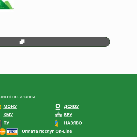
рисні посилання
МОНУ
ДСЯОУ
КМУ
ВРУ
ПУ
НАЗЯВО
Оплата послуг On-Line