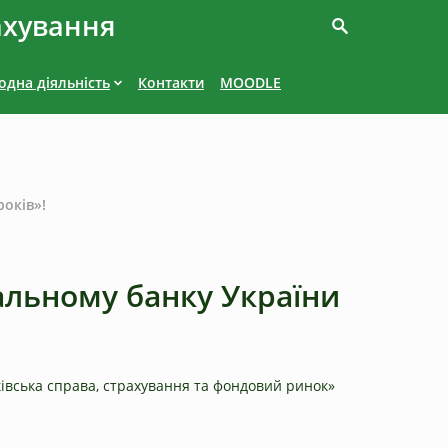
ахування
дна діяльність
Контакти
MOODLE
років»!
нальному банку України
нківська справа, страхування та фондовий ринок»