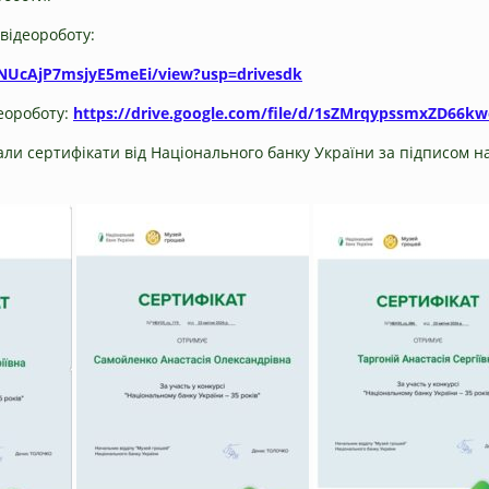
відеороботу:
56NUcAjP7msjyE5meEi/view?usp=drivesdk
деороботу:
https://drive.google.com/file/d/1sZMrqypssmxZD66k
мали сертифікати від Національного банку України за підписом 