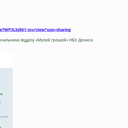
we7WP3Lbj8K1-Iov/view?usp=sharing
начальника відділу «Музей грошей» НБУ Дениса