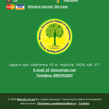
Оплата послуг On-Line
Адреса: вул. Шевченка, 95, м. Чернігів, 14035, каб. 317
E-mail:
kf_chntu@ukr.net
Телефон: 0993763287
© 2026
fbss.stu.cn.ua
Всі права захищені. Несанкціоноване копіювання
заборонено.
Політика конфіденційності
|
Cookies