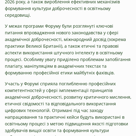
2026 року, а також вироблення ефективних механізмів
формування культури доброчесності в освітньому
середовищі.
У межах програми Форуму були розглянуті ключові
питання впровадження нового законодавства у сфері
академічної доброчесності, міжнародний досвід (зокрема
практики Великої Британії), а також етичні та правові
аспекти використання штучного інтелекту в освітньому
процесі. Особливу увагу приділено проблемам запобігання
плагіату, маніпуляціям в академічних текстах та
формуванню професійної етики майбутніх фахівців.
Участь у Форумі сприяла поглибленню професійних
компетентностей у сфері імплементації принципів
академічної доброчесності, розвитку критичного мислення,
етичної свідомості та відповідального використання
цифрових технологій. Отримані під час заходу
напрацювання та практичні кейси будуть використані в
освітньому процесі з метою підвищення якості підготовки
здобувачів вищої освіти та формування культури