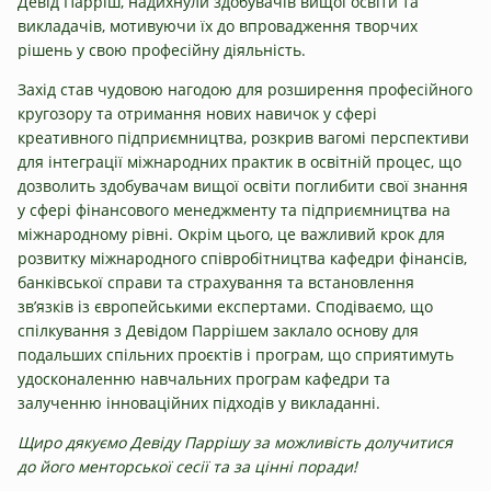
Девід Парріш, надихнули здобувачів вищої освіти та
викладачів, мотивуючи їх до впровадження творчих
рішень у свою професійну діяльність.
Захід став чудовою нагодою для розширення професійного
кругозору та отримання нових навичок у сфері
креативного підприємництва, розкрив вагомі перспективи
для інтеграції міжнародних практик в освітній процес, що
дозволить здобувачам вищої освіти поглибити свої знання
у сфері фінансового менеджменту та підприємництва на
міжнародному рівні. Окрім цього, це важливий крок для
розвитку міжнародного співробітництва кафедри фінансів,
банківської справи та страхування та встановлення
зв’язків із європейськими експертами. Сподіваємо, що
спілкування з Девідом Паррішем заклало основу для
подальших спільних проєктів і програм, що сприятимуть
удосконаленню навчальних програм кафедри та
залученню інноваційних підходів у викладанні.
Щиро дякуємо Девіду Паррішу за можливість долучитися
до його менторської сесії та за цінні поради!