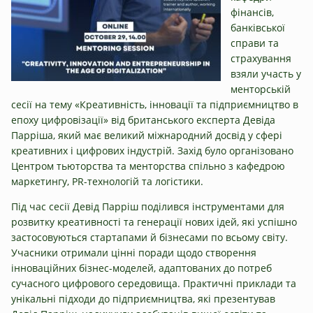
фінансів,
банківської
справи та
страхування
взяли участь у
менторській
сесії на тему «Креативність, інновації та підприємництво в
епоху цифровізації» від британського експерта Девіда
Парріша, який має великий міжнародний досвід у сфері
креативних і цифрових індустрій. Захід було організовано
Центром тьюторства та менторства спільно з кафедрою
маркетингу, PR-технологій та логістики.
Під час сесії Девід Парріш поділився інструментами для
розвитку креативності та генерації нових ідей, які успішно
застосовуються стартапами й бізнесами по всьому світу.
Учасники отримали цінні поради щодо створення
інноваційних бізнес-моделей, адаптованих до потреб
сучасного цифрового середовища. Практичні приклади та
унікальні підходи до підприємництва, які презентував