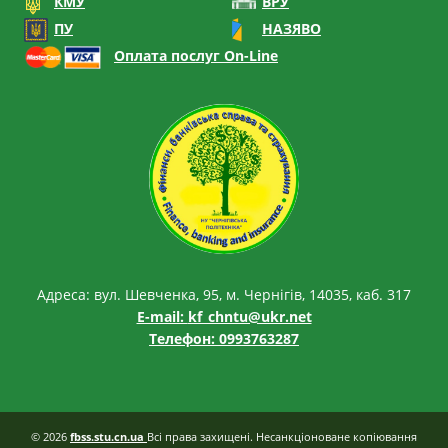
КМУ
ВРУ
ПУ
НАЗЯВО
Оплата послуг On-Line
Адреса: вул. Шевченка, 95, м. Чернігів, 14035, каб. 317
E-mail:
kf_chntu@ukr.net
Телефон: 0993763287
© 2026
fbss.stu.cn.ua
Всі права захищені. Несанкціоноване копіювання