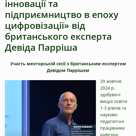
інновації та
підприємництво в епоху
цифровізації» від
британського експерта
Девіда Парріша
Участь менторській сесії з британським експертом
Девідом Паррішем
29 жовтня
2024 р.
здобувачі
вищої освіти
1-3 рівнів та
науково-
педагогічні
працівники
кафедри