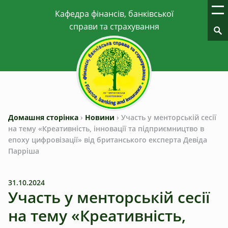
Домашня сторінка
›
Новини
›
Участь у менторській сесії
на тему «Креативність, інновації та підприємництво в
епоху цифровізації» від британського експерта Девіда
Парріша
31.10.2024
Участь у менторській сесії
на тему «Креативність,