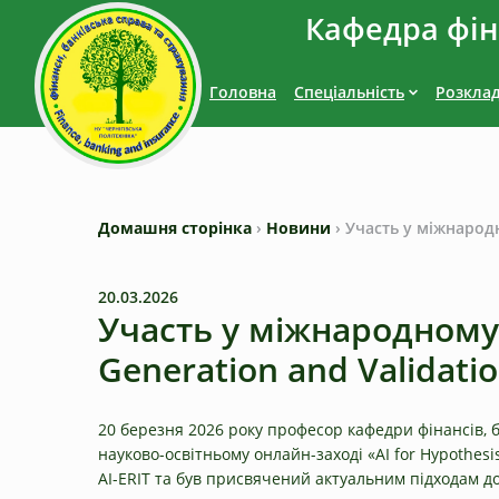
Кафедра фіна
Головна
Спеціальність
Розкла
Домашня сторінка
›
Новини
›
Участь у міжнародн
20.03.2026
Участь у міжнародному 
Generation and Validati
20 березня 2026 року професор кафедри фінансів, б
науково-освітньому онлайн-заході «AI for Hypothesi
AI-ERIT та був присвячений актуальним підходам д