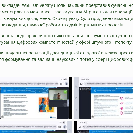
 викладач WSEI University (Польща), який представив сучасні і
демонстровано можливості застосування AI-рішень для генерації 
ість наукових досліджень. Окрему увагу було приділено міждисц
і викладання, наукової роботи та адміністративних процесів.
знань щодо практичного використання інструментів штучного і
ування цифрових компетентностей у сфері штучного інтелекту.
ля подальшої реалізації дослідницької складової в межах проєк
ля формування та валідації наукових гіпотез у сфері цифрових ф