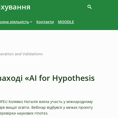
ахування
дна діяльність
Контакти
MOODLE
ration and Validation»
ході «AI for Hypothesis
AIFEU Холявко Наталія взяла участь у міжнародному
дів вищої освіти. Вебінар відбувся у межах проєкту
ревірки наукових гіпотез.