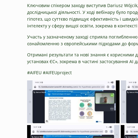
Ключовим спікером заходу виступив Dariusz Wójcik,
дослідницької діяльності. У ході вебінару було про
гіпотез, що суттєво підвищує ефективність і швидк
інтелекту у сферу вищої освіти, зокрема в контекст
Участь у зазначеному заході сприяла поглибленню 
ознайомленню з європейськими підходами до форм
Отримані результати та нові знання є корисними д
установах ЄС», зокрема в частині застосування AI д
#AIFEU #AIFEUproject