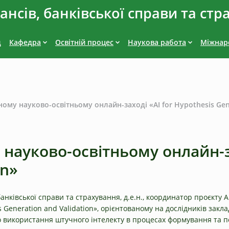
нсів, банківської справи та стр
д
Кафедра
Освітній процес
Наукова работа
Міжнаро
ому науково-освітньому онлайн-заході «AI for Hypothesis Gene
науково-освітньому онлайн-за
on»
анківської справи та страхування, д.е.н., координатор проєкту 
s Generation and Validation», орієнтованому на дослідників закла
о використання штучного інтелекту в процесах формування та пе