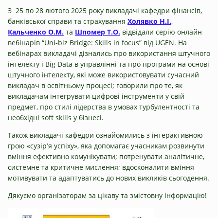
З 25 по 28 лютого 2025 року викладачі кафедри фінансів,
банківської справи та страхування
Холявко Н.І.
,
Кальченко О.М.
та
Шпомер Т.О.
відвідали серію онлайн
вебінарів “Uni-biz Bridge: Skills in focus” від UGEN. На
вебінарах викладачі дізнались про використання штучного
інтелекту і Big Data в управлінні та про програми на основі
штучного інтелекту, які може використовувати сучасний
викладач в освітньому процесі; говорили про те, як
викладачам інтегрувати цифрові інструменти у свій
предмет, про стилі лідерства в умовах турбулентності та
необхідні soft skills у бізнесі.
Також викладачі кафедри ознайомились з інтерактивною
грою «сузірʼя успіху», яка допомагає учасникам розвинути
вміння ефективно комунікувати; потренувати аналітичне,
системне та критичне мислення; вдосконалити вміння
мотивувати та адаптуватись до нових викликів сьогодення.
Дякуємо організаторам за цікаву та змістовну інформацію!