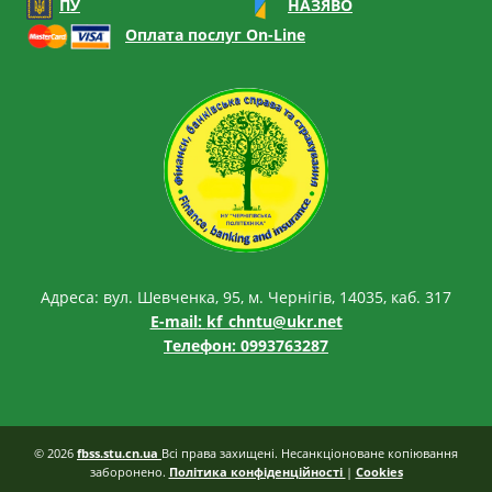
ПУ
НАЗЯВО
Оплата послуг On-Line
Адреса: вул. Шевченка, 95, м. Чернігів, 14035, каб. 317
E-mail:
kf_chntu@ukr.net
Телефон: 0993763287
© 2026
fbss.stu.cn.ua
Всі права захищені. Несанкціоноване копіювання
заборонено.
Політика конфіденційності
|
Cookies