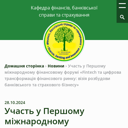
Домашня сторінка
›
Новини
›
Участь у Першому
міжнародному фінансовому форумі «Fintech та цифрова
трансформація фінансового ринку: візія розбудови
банківського та страхового бізнесу»
28.10.2024
Участь у Першому
міжнародному