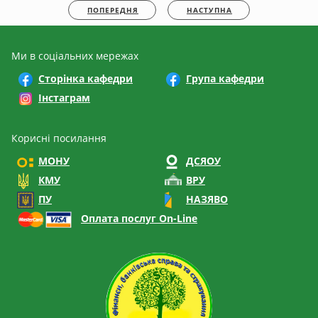
ПОПЕРЕДНЯ
НАСТУПНА
Ми в соціальних мережах
Сторінка кафедри
Група кафедри
Інстаграм
Корисні посилання
МОНУ
ДСЯОУ
КМУ
ВРУ
ПУ
НАЗЯВО
Оплата послуг On-Line