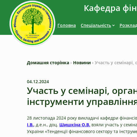
Кафедра фіна
Головна
Спеціальність
Розкла
Домашня сторінка
›
Новини
›
Участь у семінарі,
04.12.2024
Участь у семінарі, орг
інструменти управлінн
28 листопада 2024 року викладачі кафедри фінансів,
І.В.
, д.е.н., доц.
Шишкіна О.В.
взяли участь у семін
України «Тенденції фінансового сектору та інструм