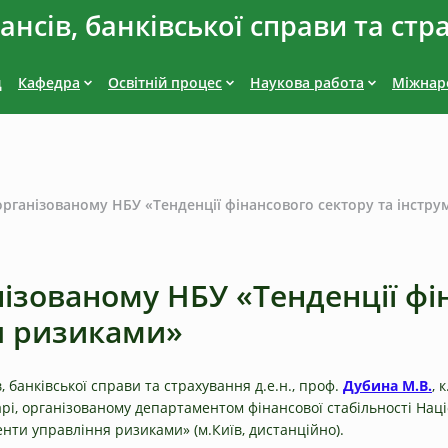
нсів, банківської справи та стр
д
Кафедра
Освітній процес
Наукова работа
Міжнаро
 організованому НБУ «Тенденції фінансового сектору та інстр
анізованому НБУ «Тенденції фі
я ризиками»
 банківської справи та страхування д.е.н., проф.
Дубина М.В.
, 
арі, організованому департаментом фінансової стабільності Нац
енти управління ризиками» (м.Київ, дистанційно).