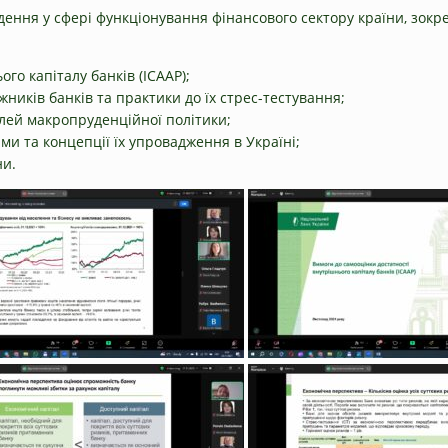
дення у сфері функціонування фінансового сектору країни, зокр
го капіталу банків (ICAAP);
ників банків та практики до їх стрес-тестування;
лей макропруденційної політики;
и та концепції їх упровадження в Україні;
ни.