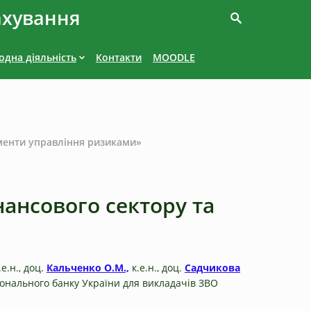
ахування
дна діяльність
Контакти
MOODLE
ументи управління ризиками»
нансового сектору та
к.е.н., доц.
Кальченко О.М.,
к.е.н., доц.
Садчикова
іонального банку України для викладачів ЗВО