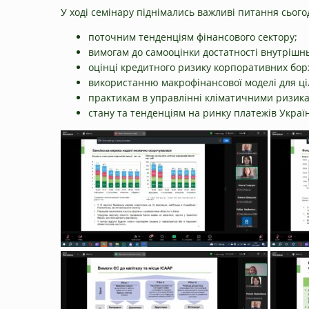
У ході семінару піднімались важливі питання сього
поточним тенденціям фінансового сектору;
вимогам до самооцінки достатності внутрішньо
оцінці кредитного ризику корпоративних борж
використанню макрофінансової моделі для ці
практикам в управлінні кліматичними ризикам
стану та тенденціям на ринку платежів Украї