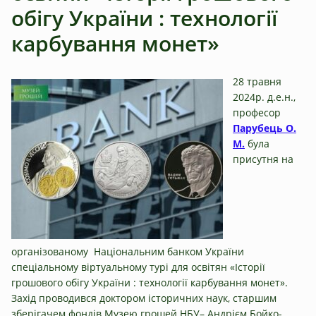
обігу України : технології
карбування монет»
28 травня
2024р. д.е.н.,
професор
Парубець О.
М.
була
присутня на
організованому Національним банком України
спеціальному віртуальному турі для освітян «Історії
грошового обігу України : технології карбування монет».
Захід проводився доктором історичних наук, старшим
зберігачем фондів Музею грошей НБУ– Андрієм Бойко-