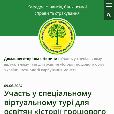
Домашня сторінка
›
Новини
›
Участь у спеціальному
віртуальному турі для освітян «Історії грошового обігу
України : технології карбування монет»
09.06.2024
Участь у спеціальному
віртуальному турі для
освітян «Історії грошового