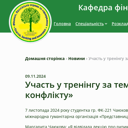
Кафедра фіна
Головна
Спеціальність
Розкла
Домашня сторінка
›
Новини
›
Участь у тренінгу
09.11.2024
Участь у тренінгу за т
конфлікту»
7 листопада 2024 року студентка гр. ФК-221 Чаюко
міжнародна гуманітарна організація «Представництв
Маргарита Чаюкова: «Я відвідала лекцію про ризик