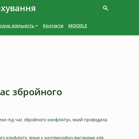
ахування
дна діяльність
Контакти
MOODLE
час збройного
ки під час збройного конфлікту», який проводила
го конфлікту, вони є надзвичайно високими для