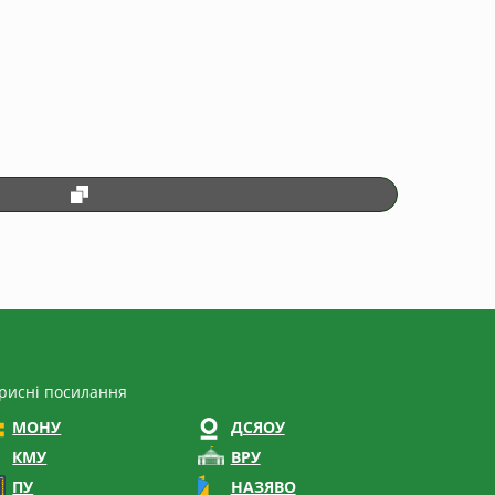
рисні посилання
МОНУ
ДСЯОУ
КМУ
ВРУ
ПУ
НАЗЯВО