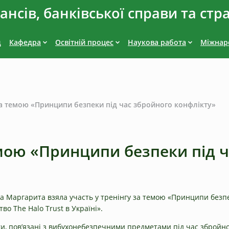
нсів, банківської справи та стр
д
Кафедра
Освітній процес
Наукова работа
Міжнаро
 за темою «Принципи безпеки під час збройного конфлікту»
емою «Принципи безпеки під 
ва Маргарита взяла участь у тренінгу за темою «Принципи безпе
о The Halo Trust в Україні».
и, пов’язані з вибухонебезпечними предметами під час збройно