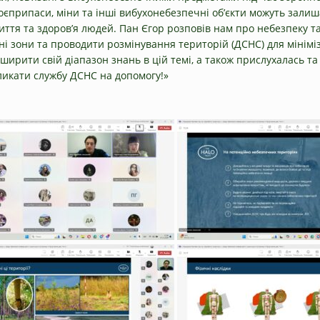
боєприпаси, міни та інші вибухонебезпечні об’єкти можуть зали
ття та здоров’я людей. Пан Єгор розповів нам про небезпеку та
 зони та проводити розмінування територій (ДСНС) для мініміз
зширити свій діапазон знань в цій темі, а також прислухалась т
икликати службу ДСНС на допомогу!»