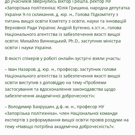
до учасників звернулись Віктор Грешта, ректор НУ
«Запорізька політехніка; Юлія Гришина, народна депутатка
України 9-го скликання, д. юр. н., Голова Підкомітету з
питань вищої освіти Комітету з освіти, науки та інновацій
Верховної Ради України; Андрій Бутенко, к.іст.н., голова
Національного агентства із забезпечення якості вищої
освіти; Михайло Винницький, Ph.D., заступник міністра
освіти і науки України.
В якості спікерів у роботі онлайн-зустрічі взяли участь:
– Іван Назаров, д. юр. н., професор, заступник голови
Національного агентства із забезпечення якості вищої
освіти виступив з доповіддю на тему «Проблеми
застосування та вдосконалення законодавства щодо
забезпечення академічної доброчесності»;
– Володимир Бахрушин, д.ф.-м. н., професор НУ
«Запорізька політехніка», член Національної команди
експертів з реформування вищої освіти провів роздуми на
тему «Навіщо потрібна академічна доброчесність?»;