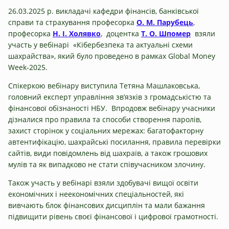
26.03.2025 р. викладачі кафедри фінансів, банківської
справи та страхування професорка
О. М. Парубець
,
професорка
Н. І. Холявко
, доцентка
Т. О. Шпомер
взяли
участь у вебінарі «Кібербезпека та актуальні схеми
шахрайства», який було проведено в рамках Global Money
Week-2025.
Спікеркою вебінару виступила Тетяна Машлаковська,
головний експерт управління зв’язків з громадськістю та
фінансової обізнаності НБУ. Впродовж вебінару учасники
дізналися про правила та способи створення паролів,
захист сторінок у соціальних мережах: багатофакторну
автентифікацію, шахрайські посилання, правила перевірки
сайтів, види повідомлень від шахраїв, а також грошових
мулів та як випадково не стати співучасником злочину.
Також участь у вебінарі взяли здобувачі вищої освіти
економічних і неекономічних спеціальностей, які
вивчають блок фінансових дисциплін та мали бажання
підвищити рівень своєї фінансової і цифрової грамотності.