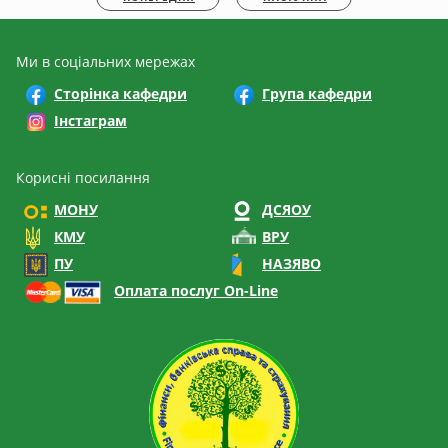
Ми в соціальних мережах
Сторінка кафедри
Група кафедри
Інстаграм
Корисні посилання
МОНУ
ДСЯОУ
КМУ
ВРУ
ПУ
НАЗЯВО
Оплата послуг On-Line