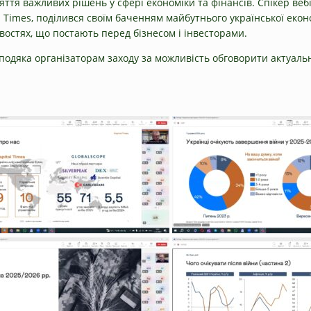
ття важливих рішень у сфері економіки та фінансів. Спікер веб
l Times, поділився своїм баченням майбутнього української екон
остях, що постають перед бізнесом і інвесторами.
одяка організаторам заходу за можливість обговорити актуальні