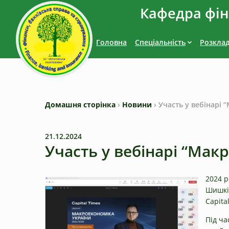
Кафедра фіна
Головна
Спеціальність
Розкла
Домашня сторінка
›
Новини
›
Участь у вебінарі 
21.12.2024
Участь у вебінарі “Мак
2024 р
Шишкін
Capita
Під ча