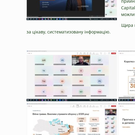
прийня
Capita
можлив
Щира п
за цікаву, систематизовану інформацію.