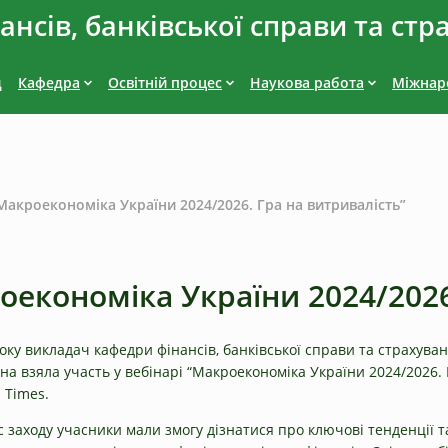
нсів, банківської справи та стр
д
Кафедра
Освітній процес
Наукова работа
Міжнаро
“Макроекономіка України 2024/2026. Гра на витривалість”
роекономіка України 2024/2026
оку викладач кафедри фінансів, банківської справи та страхуван
а взяла участь у вебінарі “Макроекономіка України 2024/2026. 
l Times.
с заходу учасники мали змогу дізнатися про ключові тенденції т