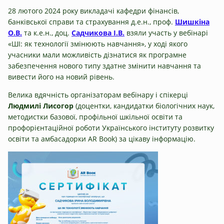
28 лютого 2024 року викладачі кафедри фінансів,
банківської справи та страхування д.е.н., проф.
Шишкіна
О.В.
та к.е.н., доц.
Садчикова І.В.
взяли участь у вебінарі
«ШІ: як технології змінюють навчання», у ході якого
учасники мали можливість дізнатися як програмне
забезпечення нового типу здатне змінити навчання та
вивести його на новий рівень.
Велика вдячність організаторам вебінару і спікерці
Людмилі Лисогор
(доцентки, кандидатки біологічних наук,
методистки базової, профільної шкільної освіти та
профорієнтаційної роботи Українського інституту розвитку
освіти та амбасадорки AR Book) за цікаву інформацію.