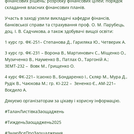
фінансових рішень; розробку фінансових цілей; порядок
складання власних фінансових планів.
Участь в заході узяли викладачі кафедри фінансів,
банківської справи та страхування проф. О. М. Парубець,
доц. І. В. Садчикова, а також здобувачі вищої освіти:
1 курс гр. ФК-251– Степанова Д., Гариляка Ю., Четверик А.
3 курс гр. ФК-231 – Ворона В., Мартинович С., Міщенко О.,
Музиченко В., Науменко В., Патлах О., Таргоній А.;
ЗЕМТ-232 – Вовк М., Грищенко О.
4 курс ФК-221– Ісаєнко В., Бондаренко І., Скляр М., Мура Д.,
Рудік В., Чаюкова М.; гр. КІ-222 – Зененко Є., АМ-221–
Воєдило А.
Дякуємо організаторам за цікаву і корисну інформацію.
#ТаланЛистівкаЗаощаджень
#ТижденьЗаощаджень2025
#ЗнаюВсеПроЗаощадження