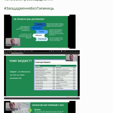
#ЗаощадженняБезТаємниць