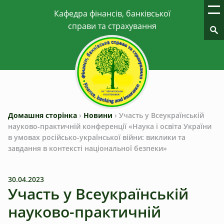
Домашня сторінка
›
Новини
›
Участь у Всеукраїнській
науково-практичній конференції «Наука і освіта України
в умовах російсько-української війни: виклики та
завдання в контексті національної безпеки»
30.04.2023
Участь у Всеукраїнській
науково-практичній