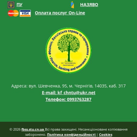
ПУ
НАЗЯВО
Оплата послуг On-Line
Адреса: вул. Шевченка, 95, м. Чернігів, 14035, каб. 317
E-mail:
kf_chntu@ukr.net
Телефон: 0993763287
© 2026
fbss.stu.cn.ua
Всі права захищені. Несанкціоноване копіювання
заборонено.
Політика конфіденційності
|
Cookies