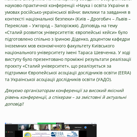
науково-практичної конференції «Наука і освіта України в
умовах російсько-української війни: виклики та завдання в
контексті національної безпеки» (Київ – Дрогобич – Львів –
Переяслав – Ужгород – Запоріжжя). Доповідь на тему
«Сталий розвиток університетів: європейські кейси» було
підготовлено спільно з Іриною Діденко, доцентом кафедри
іноземних мов економічного факультету Київського
національного університету імені Тараса Шевченка. У ході
виступу було презентовано проміжні результати реалізації
проєкту «Сталий університет», що реалізується за
підтримки Європейської асоціації дослідників освіти (EERA)
та Української асоціації дослідників освіти (УАДО).
Дякуємо організаторам конференції за високий якісний
рівень конференції, а спікерам – за змістовні й актуальні
доповіді!