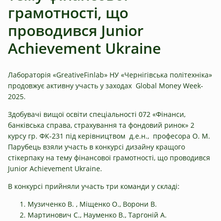
грамотності, що
проводився Junior
Achievement Ukrainе
Лабораторія «GreativeFinlab» НУ «Чернігівська політехніка»
продовжує активну участь у заходах Global Money Week-
2025.
Здобувачі вищої освіти спеціальності 072 «Фінанси,
банківська справа, страхування та фондовий ринок» 2
курсу гр. ФК-231 під керівництвом д.е.н., професора О. М.
Парубець взяли участь в конкурсі дизайну кращого
стікерпаку на тему фінансової грамотності, що проводився
Junior Achievement Ukrainе.
В конкурсі прийняли участь три команди у складі:
Музиченко В. , Міщенко О., Ворони В.
Мартинович С., Науменко В., Таргоній А.