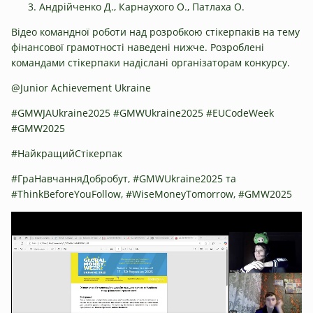
Андрійченко Д., Карнаухого О., Патлаха О.
Відео командної роботи над розробкою стікерпаків на тему
фінансової грамотності наведені нижче. Розроблені
командами стікерпаки надіслані організаторам конкурсу.
@Junior Achievement Ukraine
#GMWJAUkraine2025 #GMWUkraine2025 #EUCodeWeek
#GMW2025
#НайкращийСтікерпак
#ГраНавчанняДобробут, #GMWUkraine2025 та
#ThinkBeforeYouFollow, #WiseMoneyTomorrow, #GMW2025