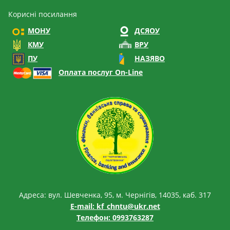
Корисні посилання
МОНУ
ДСЯОУ
КМУ
ВРУ
ПУ
НАЗЯВО
Оплата послуг On-Line
Адреса: вул. Шевченка, 95, м. Чернігів, 14035, каб. 317
E-mail:
kf_chntu@ukr.net
Телефон: 0993763287