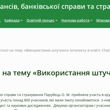
нсів, банківської справи та стр
д
Кафедра
Освітній процес
Наукова работа
Міжнаро
столі на тему «Використання штучного інтелекту в освіті: Cha
 на тему «Використання штучн
ької справи та страхування Парубець О. М. прийняла участь в к
яли участь понад 800 учасників, які мали змогу ознайомитися з-н
сі та наукових дослідженнях. Дякуємо організаторам і учасникам