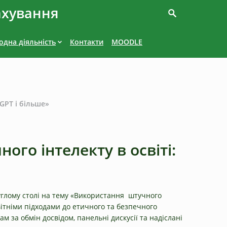
ахування
дна діяльність
Контакти
MOODLE
tGPT і більше»
ого інтелекту в освіті:
руглому столі на тему «Використання штучного
овітніми підходами до етичного та безпечного
 за обмін досвідом, панельні дискусії та надіслані