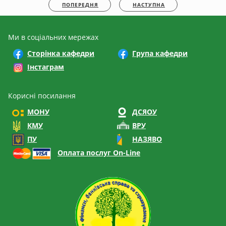
ПОПЕРЕДНЯ
НАСТУПНА
Ми в соціальних мережах
Сторінка кафедри
Група кафедри
Інстаграм
Корисні посилання
МОНУ
ДСЯОУ
КМУ
ВРУ
ПУ
НАЗЯВО
Оплата послуг On-Line