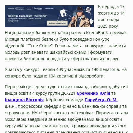
В період з 15
жовтня до 14
листопада
2025 року
Національним банком України разом з KredoBank в межах
Місяця платіжної безпеки було проведено конкурс
відеоробіт “True Crime”. Головна мета конкурсу – навчити
молодь розпізнавати шахрайські схеми і формувати
навички безпечної поведінки у сфері платіжних послуг.
Участь у конкурсі взяли 409 учасників та 140 педагогів. На
конкурс було подано 104 креативні відеороботи.
Перше місце серед студентських команд зайняли здобувачі
вищої освіти 4 курсу групи ДС-221
Єременко Юлія
та
Іванцова Вікторія
. Керівник команди
Парубець О. М.
,
д.е.н., професорка кафедри фінансів, банківської справи та
страхування НУ «Чернігівська політехніка». Перемога стала
можливою завдяки вивченню здобувачами вищої освіти
курсу «Фінансова грамотність», в рамках викладання якого
розглядаються питання планування особистих фінансів і їх