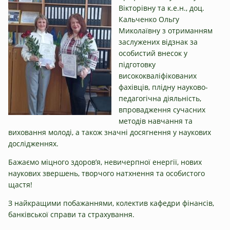
Вікторівну та к.е.н., доц.
Кальченко Ольгу
Миколаївну з отриманням
заслужених відзнак за
особистий внесок у
підготовку
висококваліфікованих
фахівців, плідну науково-
педагогічна діяльність,
впровадження сучасних
методів навчання та
виховання молоді, а також значні досягнення у наукових
дослідженнях.
Бажаємо міцного здоров’я, невичерпної енергії, нових
наукових звершень, творчого натхнення та особистого
щастя!
З найкращими побажаннями, колектив кафедри фінансів,
банківської справи та страхування.