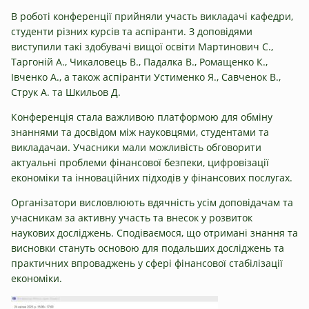
В роботі конференції прийняли участь викладачі кафедри,
студенти різних курсів та аспіранти. З доповідями
виступили такі здобувачі вищої освіти Мартинович С.,
Таргоній А., Чикаловець В., Падалка В., Ромащенко К.,
Івченко А., а також аспіранти Устименко Я., Савченок В.,
Струк А. та Шкильов Д.
Конференція стала важливою платформою для обміну
знаннями та досвідом між науковцями, студентами та
викладачаи. Учасники мали можливість обговорити
актуальні проблеми фінансової безпеки, цифровізації
економіки та інноваційних підходів у фінансових послугах.
Організатори висловлюють вдячність усім доповідачам та
учасникам за активну участь та внесок у розвиток
наукових досліджень. Сподіваємося, що отримані знання та
висновки стануть основою для подальших досліджень та
практичних впроваджень у сфері фінансової стабілізації
економіки.