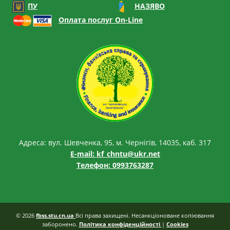
ПУ
НАЗЯВО
Оплата послуг On-Line
Адреса: вул. Шевченка, 95, м. Чернігів, 14035, каб. 317
E-mail:
kf_chntu@ukr.net
Телефон: 0993763287
© 2026
fbss.stu.cn.ua
Всі права захищені. Несанкціоноване копіювання
заборонено.
Політика конфіденційності
|
Cookies