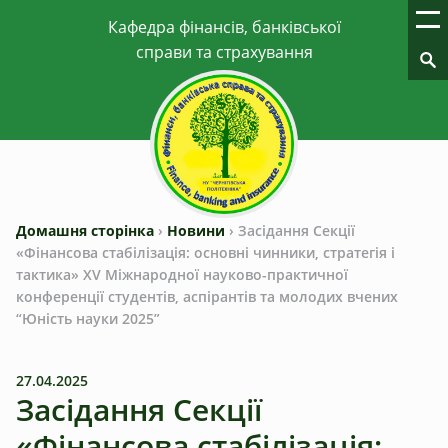
Домашня сторінка
›
Новини
›
Засідання Секції
«Фінансова стабілізація: основні чинники, стратегія і
тактика» XV Міжнародної науково-практичної
конференції студентів, аспірантів та молодих вчених
“Юність науки 2025”
27.04.2025
Засідання Секції
«Фінансова стабілізація: