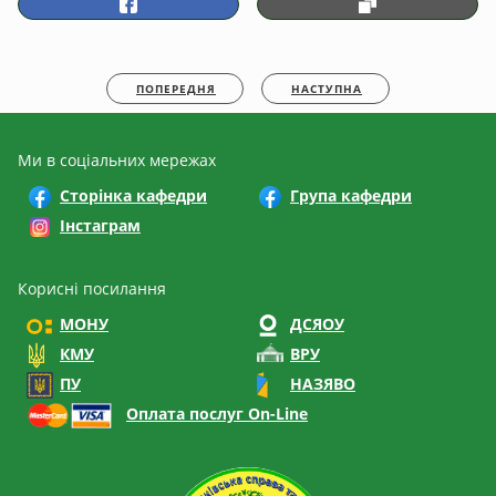
ПОПЕРЕДНЯ
НАСТУПНА
Ми в соціальних мережах
Сторінка кафедри
Група кафедри
Інстаграм
Корисні посилання
МОНУ
ДСЯОУ
КМУ
ВРУ
ПУ
НАЗЯВО
Оплата послуг On-Line