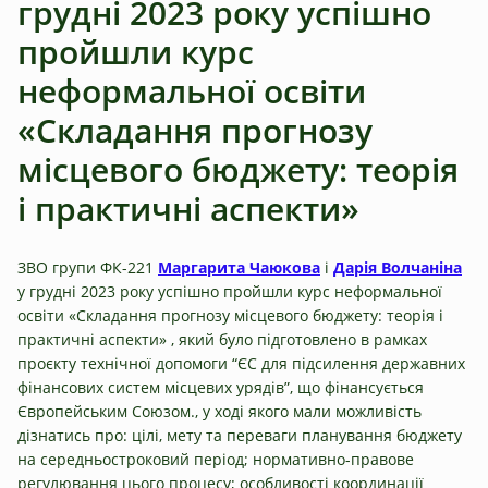
грудні 2023 року успішно
пройшли курс
неформальної освіти
«Складання прогнозу
місцевого бюджету: теорія
і практичні аспекти»
ЗВО групи ФК-221
Маргарита Чаюкова
і
Дарія Волчаніна
у грудні 2023 року успішно пройшли курс неформальної
освіти «Складання прогнозу місцевого бюджету: теорія і
практичні аспекти» , який було підготовлено в рамках
проєкту технічної допомоги “ЄС для підсилення державних
фінансових систем місцевих урядів”, що фінансується
Європейським Союзом., у ході якого мали можливість
дізнатись про: цілі, мету та переваги планування бюджету
на середньостроковий період; нормативно-правове
регулювання цього процесу; особливості координації