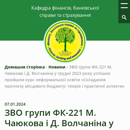
Домашня сторінка
›
Новини
›
ЗВО групи ФК-221 М.
Чаюкова і Д. Волчаніна у грудні 2023 року успішно
пройшли курс неформальної освіти «Складання
прогнозу місцевого бюджету: теорія і практичні аспекти»
07.01.2024
ЗВО групи ФК-221 М.
Чаюкова і Д. Волчаніна у