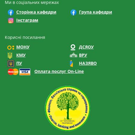
Ми в соціальних мережах
Сторінка кафедри
Група кафедри
Інстаграм
Корисні посилання
МОНУ
ДСЯОУ
КМУ
ВРУ
ПУ
НАЗЯВО
Оплата послуг On-Line