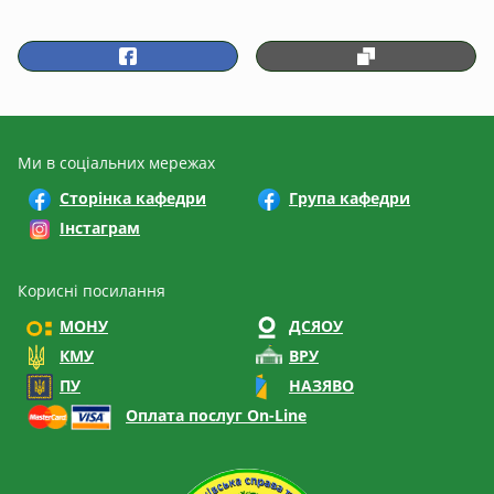
Ми в соціальних мережах
Сторінка кафедри
Група кафедри
Інстаграм
Корисні посилання
МОНУ
ДСЯОУ
КМУ
ВРУ
ПУ
НАЗЯВО
Оплата послуг On-Line