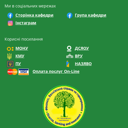
Ми в соціальних мережах
Сторінка кафедри
Група кафедри
Інстаграм
Корисні посилання
МОНУ
ДСЯОУ
КМУ
ВРУ
ПУ
НАЗЯВО
Оплата послуг On-Line