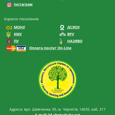
Інстаграм
Корисні посилання
МОНУ
ДСЯОУ
КМУ
ВРУ
ПУ
НАЗЯВО
Оплата послуг On-Line
Адреса: вул. Шевченка, 95, м. Чернігів, 14035, каб. 317
E-mail:
kf_chntu@ukr.net