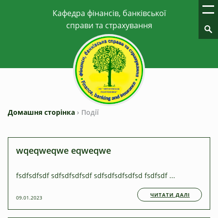
Домашня сторінка
›
Події
wqeqweqwe eqweqwe
fsdfsdfsdf sdfsdfsdfsdf sdfsdfsdfsdfsd fsdfsdf ...
ЧИТАТИ ДАЛІ
09.01.2023